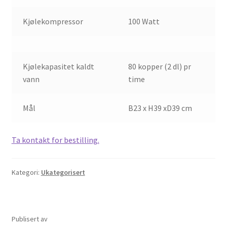
Kjølekompressor
100 Watt
Kjølekapasitet kaldt
80 kopper (2 dl) pr
vann
time
Mål
B23 x H39 xD39 cm
Ta kontakt for bestilling.
Kategori:
Ukategorisert
Publisert
av