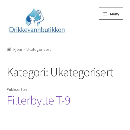
Hopp
Hopp
Meny
til
til
navigasjon
innhold
Hjem
Hjem
Ukategorisert
Modelloversikt
Kategori:
Ukategorisert
Info
Fold
Kontakt oss
Publisert
av
ut
Filterbytte T-9
underm
Om oss
Videofilmer