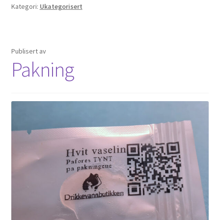
Fold
Nettbutikk
Kategori:
Ukategorisert
ut
underm
Publisert
av
Pakning