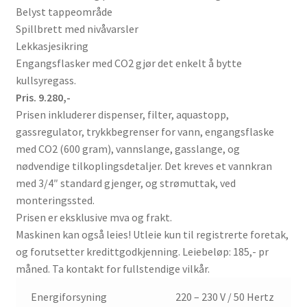
Belyst tappeområde
Spillbrett med nivåvarsler
Lekkasjesikring
Engangsflasker med CO2 gjør det enkelt å bytte
kullsyregass.
Pris. 9.280,-
Prisen inkluderer dispenser, filter, aquastopp,
gassregulator, trykkbegrenser for vann, engangsflaske
med CO2 (600 gram), vannslange, gasslange, og
nødvendige tilkoplingsdetaljer. Det kreves et vannkran
med 3/4″ standard gjenger, og strømuttak, ved
monteringssted.
Prisen er eksklusive mva og frakt.
Maskinen kan også leies! Utleie kun til registrerte foretak,
og forutsetter kredittgodkjenning. Leiebeløp: 185,- pr
måned. Ta kontakt for fullstendige vilkår.
Energiforsyning
220 – 230 V / 50 Hertz