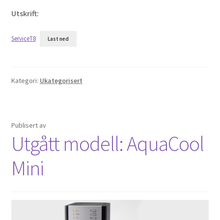
Utskrift:
ServiceT8
Last ned
Kategori:
Ukategorisert
Publisert
av
Utgått modell: AquaCool
Mini