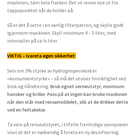
maskinen, tøm hele flasken. Det vil renne noe ut fra
tappepunktet når du holder på.
Så er det å sette i en vanlig filterpatron, og skylle godt
igjennom maskinen. Skyll minimum 4 – 5 liter, med
intervaller på ca ½ liter.
VIKTIG – Ivareta egen sikkerhet:
Selv om 3% styrke av hydrogenperoksid er
«konsumentstyrke» – så må det utvises forsiktighet ved
bruk og håndtering.
Bruk egnet verneutstyr, minimum
hansker og briller. Pass på at ingen kan bruke maskinen
når den står med rensemiddelet, slik at de drikker dette
ved en feiltakelse.
Ta vare på renseutstyret, i tilfelle fremtidige vannprøver
viser at det er nødvendig å foreta en ny desinfisering.