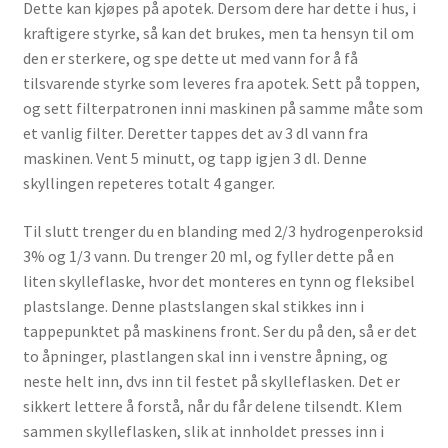
Dette kan kjøpes på apotek. Dersom dere har dette i hus, i
kraftigere styrke, så kan det brukes, men ta hensyn til om
den er sterkere, og spe dette ut med vann for å få
tilsvarende styrke som leveres fra apotek. Sett på toppen,
og sett filterpatronen inni maskinen på samme måte som
et vanlig filter. Deretter tappes det av 3 dl vann fra
maskinen. Vent 5 minutt, og tapp igjen 3 dl. Denne
skyllingen repeteres totalt 4 ganger.
Til slutt trenger du en blanding med 2/3 hydrogenperoksid
3% og 1/3 vann. Du trenger 20 ml, og fyller dette på en
liten skylleflaske, hvor det monteres en tynn og fleksibel
plastslange. Denne plastslangen skal stikkes inn i
tappepunktet på maskinens front. Ser du på den, så er det
to åpninger, plastlangen skal inn i venstre åpning, og
neste helt inn, dvs inn til festet på skylleflasken. Det er
sikkert lettere å forstå, når du får delene tilsendt. Klem
sammen skylleflasken, slik at innholdet presses inn i