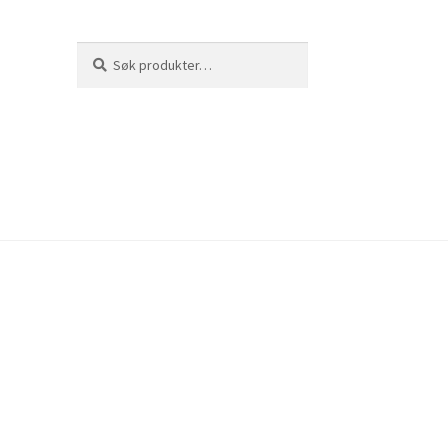
Søk
Søk
etter: