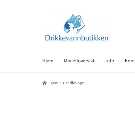
Hopp
Hopp
til
til
navigasjon
innhold
Hjem
Modelloversikt
Info
Kont
Hjem
Handlevogn