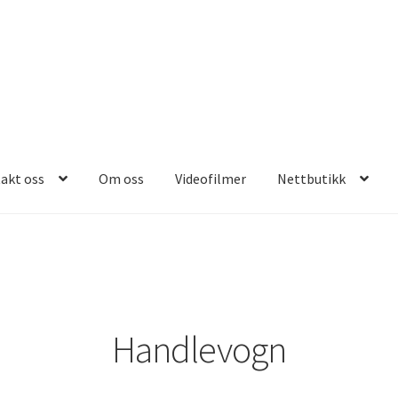
akt oss
Om oss
Videofilmer
Nettbutikk
Handlevogn