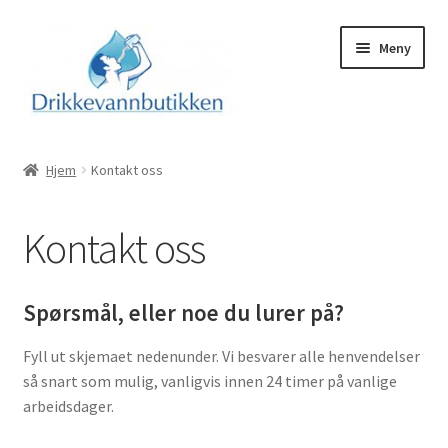
Hopp
Hopp
Meny
til
til
navigasjon
innhold
Hjem
Hjem
Kontakt oss
Modelloversikt
Kontakt oss
Info
Fold
Kontakt oss
Spørsmål, eller noe du lurer på?
ut
underm
Be om tilbud
Fyll ut skjemaet nedenunder. Vi besvarer alle henvendelser
så snart som mulig, vanligvis innen 24 timer på vanlige
arbeidsdager.
Kontakt oss