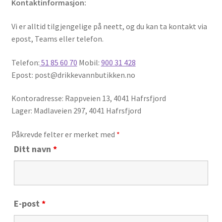
Kontaktinformasjon:
Om oss
Vi er alltid tilgjengelige på neett, og du kan ta kontakt via
Videofilmer
epost, Teams eller telefon.
Fold
Nettbutikk
Telefon:
51 85 60 70
Mobil:
900 31 428
ut
Epost: post@drikkevannbutikken.no
underm
Kontoradresse: Rappveien 13, 4041 Hafrsfjord
Lager: Madlaveien 297, 4041 Hafrsfjord
Påkrevde felter er merket med
*
Ditt navn
*
E-post
*