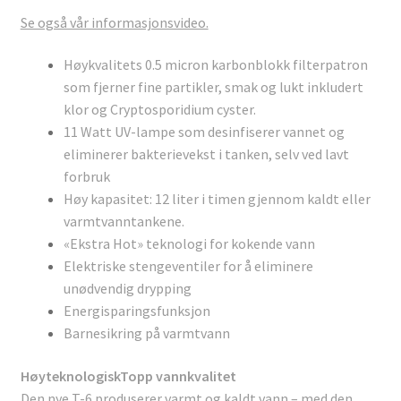
Se også vår informasjonsvideo.
Høykvalitets 0.5 micron karbonblokk filterpatron
som fjerner fine partikler, smak og lukt inkludert
klor og Cryptosporidium cyster.
11 Watt UV-lampe som desinfiserer vannet og
eliminerer bakterievekst i tanken, selv ved lavt
forbruk
Høy kapasitet: 12 liter i timen gjennom kaldt eller
varmtvanntankene.
«Ekstra Hot» teknologi for kokende vann
Elektriske stengeventiler for å eliminere
unødvendig drypping
Energisparingsfunksjon
Barnesikring på varmtvann
Høyteknologisk
Topp vannkvalitet
Den nye T-6 produserer varmt og kaldt vann – med den