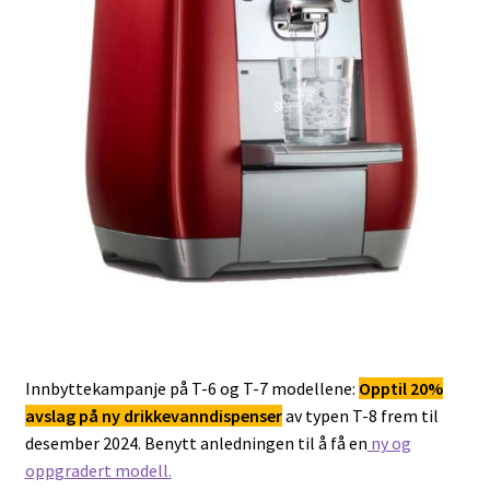
Fold
Nettbutikk
ut
underm
Innbyttekampanje på T-6 og T-7 modellene:
Opptil 20%
avslag på ny drikkevanndispenser
av typen T-8 frem til
desember 2024. Benytt anledningen til å få en
ny og
oppgradert modell.