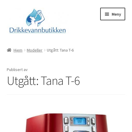
Hopp
Hopp
Meny
til
til
navigasjon
innhold
Hjem
Hjem
Modeller
Utgått: Tana T-6
Modelloversikt
Publisert
av
Info
Utgått: Tana T-6
Fold
Kontakt oss
ut
underm
Om oss
Videofilmer