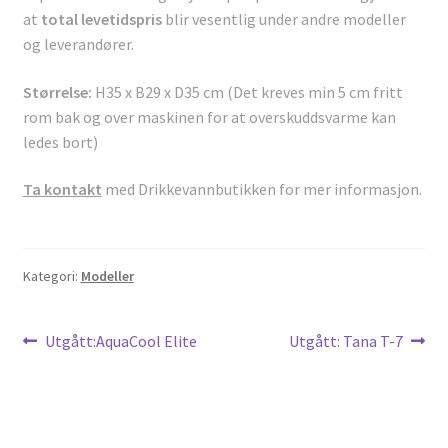
at
total levetidspris
blir vesentlig under andre modeller
og leverandører.
Størrelse:
H35 x B29 x D35 cm (Det kreves min 5 cm fritt
rom bak og over maskinen for at overskuddsvarme kan
ledes bort)
Ta kontakt
med Drikkevannbutikken for mer informasjon.
Kategori:
Modeller
Innleggsnavigasjon
Forrige
Neste
Utgått:AquaCool Elite
Utgått: Tana T-7
innlegg:
innlegg: