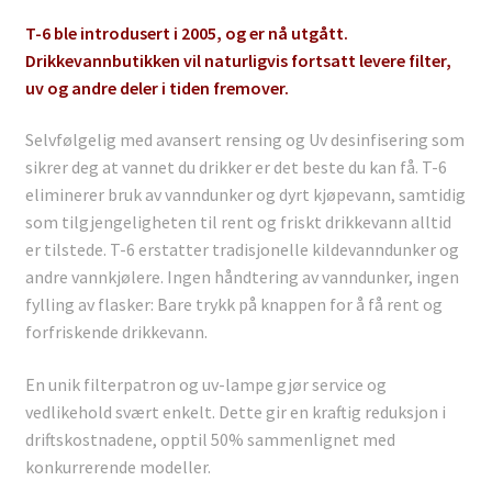
T-6 ble introdusert i 2005, og er nå utgått.
Drikkevannbutikken vil naturligvis fortsatt levere filter,
uv og andre deler i tiden fremover.
Selvfølgelig med avansert rensing og Uv desinfisering som
sikrer deg at vannet du drikker er det beste du kan få.
T-6
eliminerer bruk av vanndunker og dyrt kjøpevann, samtidig
som tilgjengeligheten til rent og friskt drikkevann alltid
er tilstede. T-6 erstatter tradisjonelle kildevanndunker og
andre vannkjølere. Ingen håndtering av vanndunker, ingen
fylling av flasker: Bare trykk på knappen for å få rent og
forfriskende drikkevann.
En unik filterpatron og uv-lampe gjør service og
vedlikehold svært enkelt. Dette gir en kraftig reduksjon i
driftskostnadene, opptil 50% sammenlignet med
konkurrerende modeller.