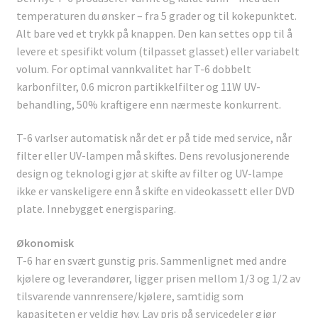
temperaturen du ønsker – fra 5 grader og til kokepunktet.
Alt bare ved et trykk på knappen. Den kan settes opp til å
levere et spesifikt volum (tilpasset glasset) eller variabelt
volum. For optimal vannkvalitet har T-6 dobbelt
karbonfilter, 0.6 micron partikkelfilter og
11W UV-
behandling,
50% kraftigere enn nærmeste konkurrent.
T-6 varlser automatisk når det er på tide med service, når
filter eller UV-lampen må skiftes. Dens revolusjonerende
design og teknologi gjør at skifte av filter og UV-lampe
ikke er vanskeligere enn å skifte en videokassett eller DVD
plate. Innebygget energisparing.
Økonomisk
T-6 har en svært gunstig pris. Sammenlignet med andre
kjølere og leverandører, ligger prisen mellom 1/3 og 1/2 av
tilsvarende vannrensere/kjølere, samtidig som
kapasiteten er veldig høy. Lav pris på servicedeler gjør