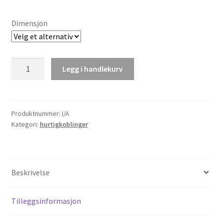
Dimensjon
Rett
Legg i handlekurv
skjøt
med
hurtigkobøling
antall
Produktnummer:
I/A
Kategori:
hurtigkoblinger
Beskrivelse
Tilleggsinformasjon