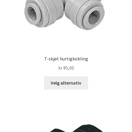
T-skjøt hurtigkobling
kr
85,00
Dette
Velg alternativ
produktet
har
flere
varianter.
Alternativene
kan
velges