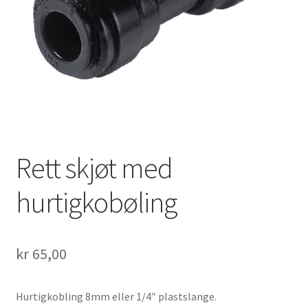
Fold
Nettbutikk
ut
underm
Rett skjøt med
hurtigkobøling
kr
65,00
Hurtigkobling 8mm eller 1/4″ plastslange.