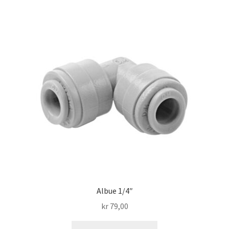
varianter.
Alternativene
kan
velges
på
produktsiden
Albue 1/4″
kr
79,00