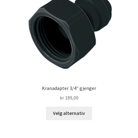
på
produktsiden
Kranadapter 3/4″ gjenger
kr
189,00
Dette
Velg alternativ
produktet
har
flere