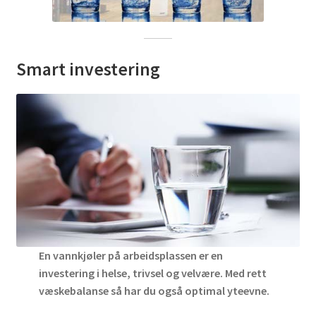
Fold
Nettbutikk
ut
underm
Smart investering
En vannkjøler på arbeidsplassen er en
investering i helse, trivsel og velvære. Med rett
væskebalanse så har du også optimal yteevne.