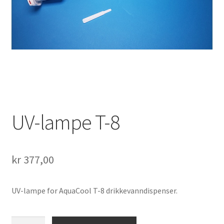
Fold
Nettbutikk
ut
underm
UV-lampe T-8
kr
377,00
UV-lampe for AquaCool T-8 drikkevanndispenser.
UV-