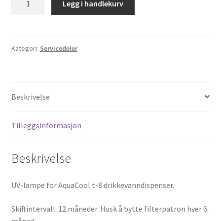
Legg i handlekurv
lampe
T-
8
antall
Kategori:
Servicedeler
Beskrivelse
Tilleggsinformasjon
Beskrivelse
UV-lampe for AquaCool t-8 drikkevanndispenser.
Skiftintervall: 12 måneder. Husk å bytte filterpatron hver 6.
måned.